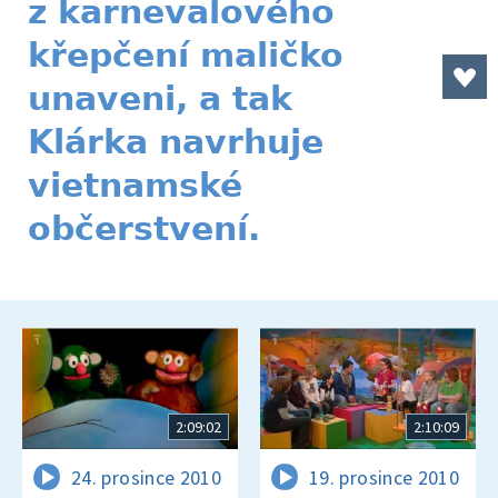
z karnevalového
křepčení maličko
unaveni, a tak
Klárka navrhuje
vietnamské
občerstvení.
2:09:02
2:10:09
24. prosince 2010
19. prosince 2010