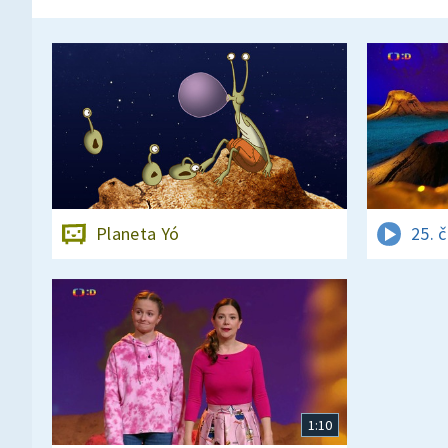
Planeta Yó
25. 
1:10