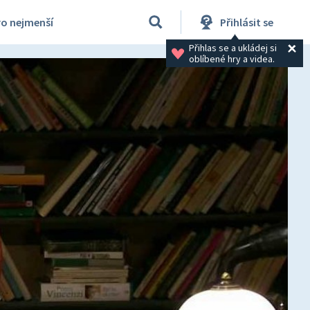
ro nejmenší
Přihlásit se
Přihlas se a ukládej si 
oblíbené hry a videa.