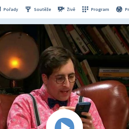
Pořady
Soutěže
Živě
Program
P