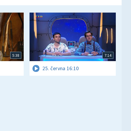
5:38
7:14
25. června 16:10