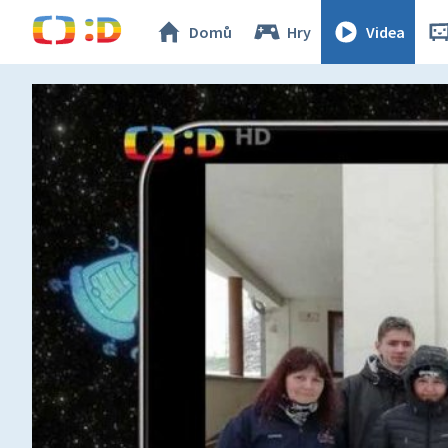
Domů
Hry
Videa