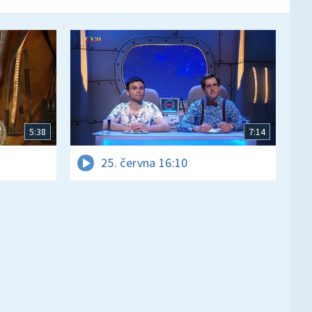
5:38
7:14
25. června 16:10