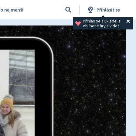
ro nejmenší
Přihlásit se
Přihlas se a ukládej si 
oblíbené hry a videa.