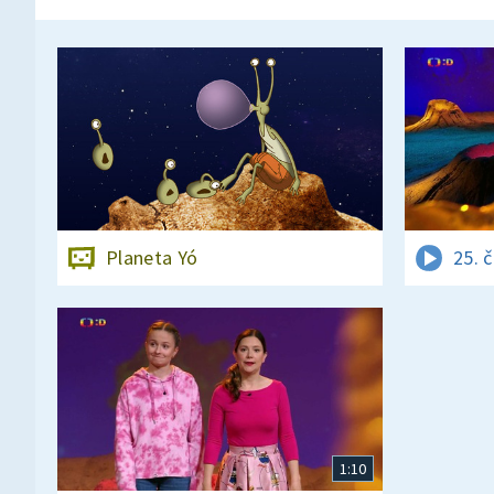
Planeta Yó
25. 
1:10