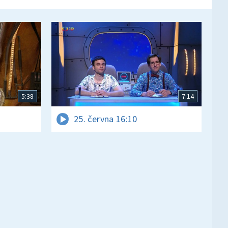
5:38
7:14
25. června 16:10