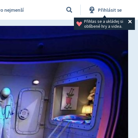
ro nejmenší
Přihlásit se
Přihlas se a ukládej si 
oblíbené hry a videa.