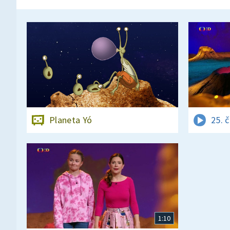
Planeta Yó
25. 
1:10