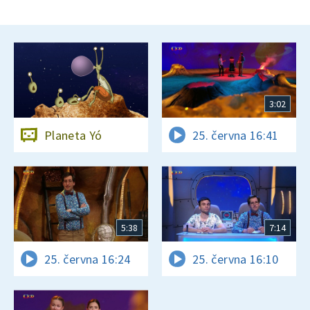
3:02
Planeta Yó
25. června 16:41
5:38
7:14
25. června 16:24
25. června 16:10