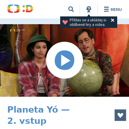
MENU
Přihlas se a ukládej si 
oblíbené hry a videa.
Planeta Yó —
2. vstup