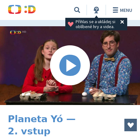
MENU
Přihlas se a ukládej si 
oblíbené hry a videa.
Planeta Yó —
2. vstup