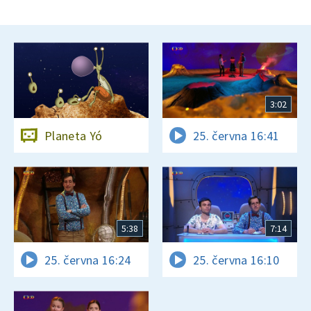
3:02
Planeta Yó
25. června 16:41
5:38
7:14
25. června 16:24
25. června 16:10