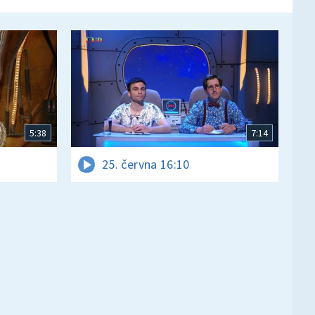
5:38
7:14
25. června 16:10