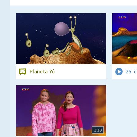
Planeta Yó
25. 
1:10