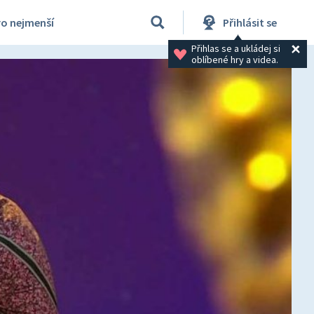
ro nejmenší
Přihlásit se
Přihlas se a ukládej si 
oblíbené hry a videa.