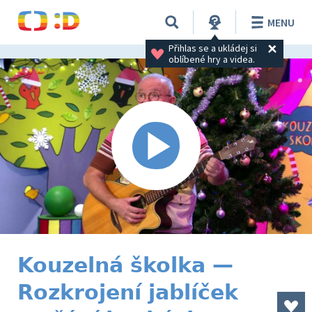
MENU
Přihlas se a ukládej si 
oblíbené hry a videa.
Kouzelná školka —
Rozkrojení jablíček