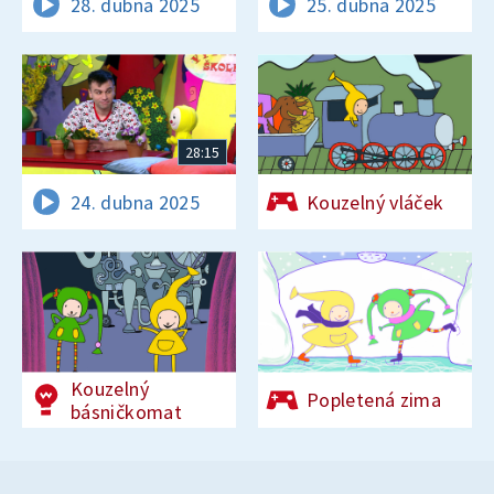
28. dubna 2025
25. dubna 2025
28:15
24. dubna 2025
Kouzelný vláček
Kouzelný
Popletená zima
básničkomat