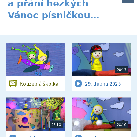
a přání hezkých
Vánoc písničkou…
28:13
Kouzelná školka
29. dubna 2025
28:10
28:10