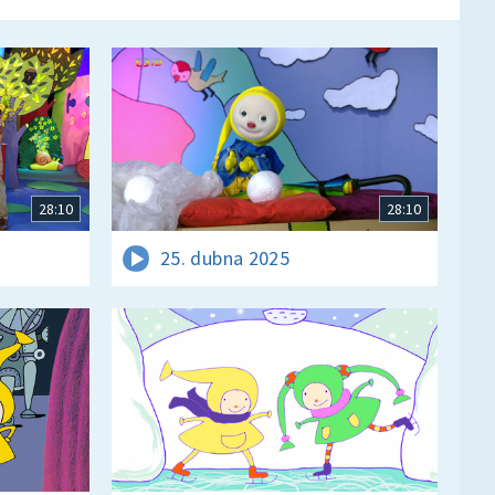
28:10
28:10
25. dubna 2025