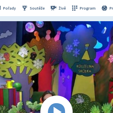
Pořady
Soutěže
Živě
Program
P