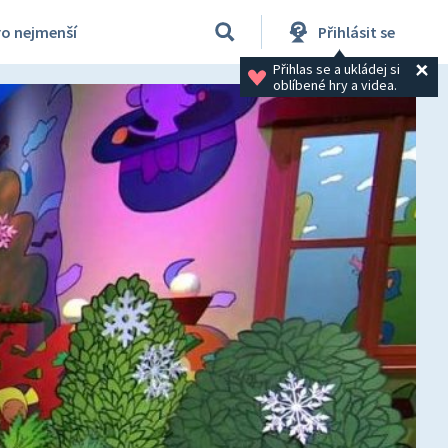
ro nejmenší
Přihlásit se
Přihlas se a ukládej si 
oblíbené hry a videa.