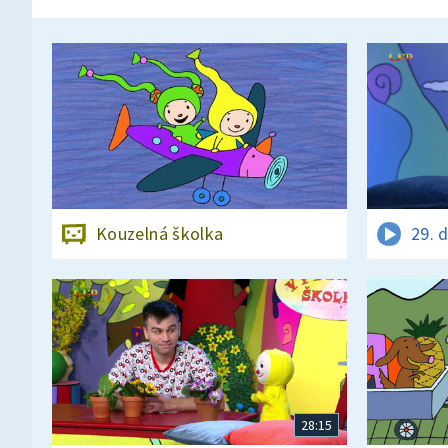
Kouzelná školka
29. 
28:15