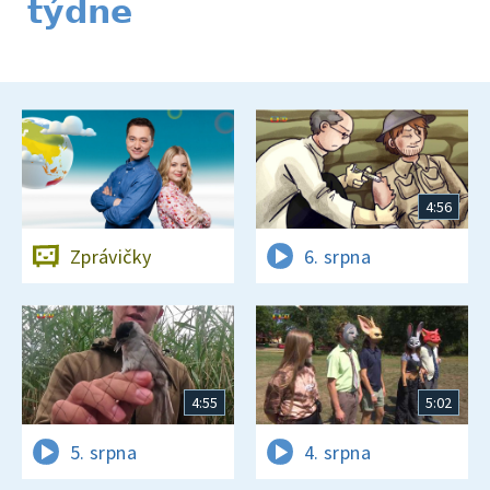
týdne
4:56
Zprávičky
6. srpna
4:55
5:02
5. srpna
4. srpna