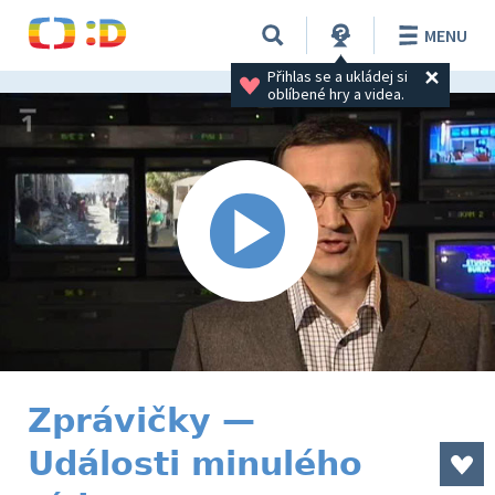
MENU
Přihlas se a ukládej si 
oblíbené hry a videa.
Zprávičky —
Události minulého