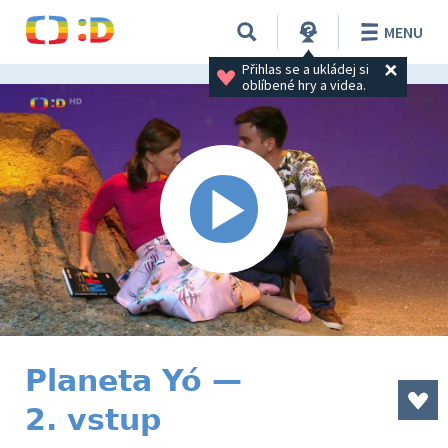
MENU
Přihlas se a ukládej si 
oblíbené hry a videa.
Planeta Yó —
2. vstup