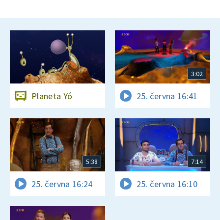
3:02
Planeta Yó
25. června 16:41
5:38
7:14
25. června 16:24
25. června 16:10