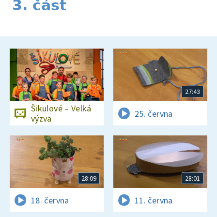
3. část
27:43
Šikulové – Velká
25. června
výzva
28:09
28:01
18. června
11. června