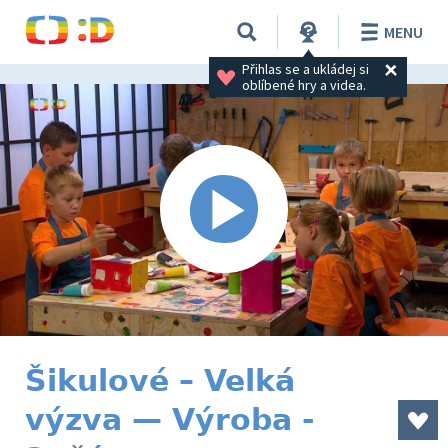
MENU
Přihlas se a ukládej si 
oblíbené hry a videa.
Šikulové – Velká
výzva — Výroba -