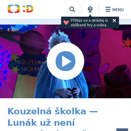
MENU
Přihlas se a ukládej si 
oblíbené hry a videa.
Kouzelná školka —
Lunák už není