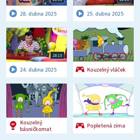
28. dubna 2025
25. dubna 2025
28:15
24. dubna 2025
Kouzelný vláček
Kouzelný
Popletená zima
básničkomat