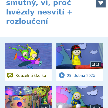
smutný, ví, proč
hvězdy nesvítí +
rozloučení
28:13
Kouzelná školka
29. dubna 2025
28:10
28:10