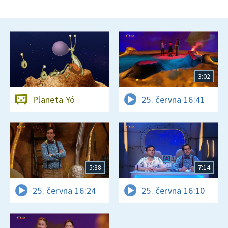
3:02
Planeta Yó
25. června 16:41
5:38
7:14
25. června 16:24
25. června 16:10