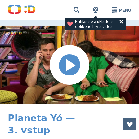
MENU
Přihlas se a ukládej si 
oblíbené hry a videa.
Planeta Yó —
3. vstup