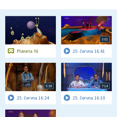
3:02
Planeta Yó
25. června 16:41
5:38
7:14
25. června 16:24
25. června 16:10