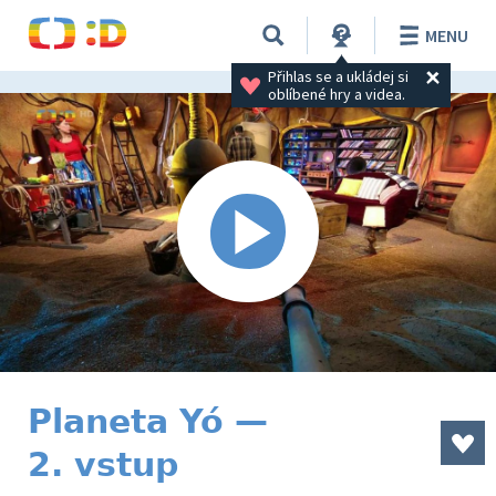
MENU
Přihlas se a ukládej si 
oblíbené hry a videa.
Planeta Yó —
2. vstup