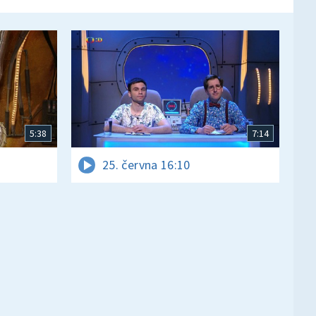
5:38
7:14
25. června 16:10