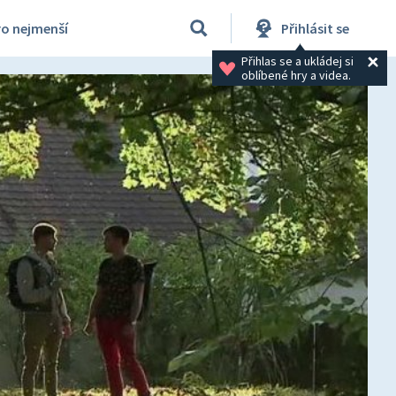
ro nejmenší
Přihlásit se
Přihlas se a ukládej si 
oblíbené hry a videa.