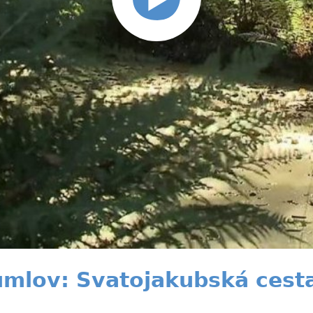
umlov: Svatojakubská cest