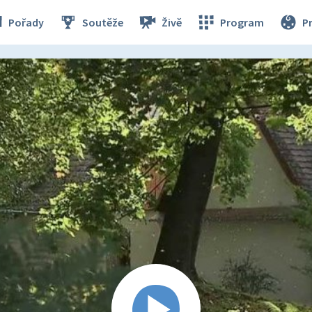
Pořady
Soutěže
Živě
Program
P