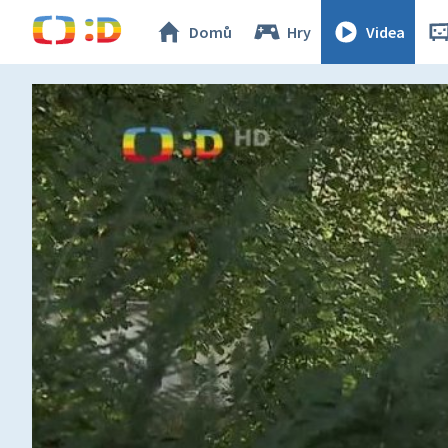
Domů
Hry
Videa