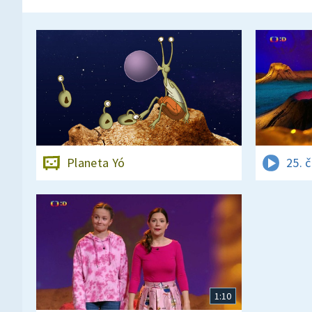
Planeta Yó
25. 
1:10