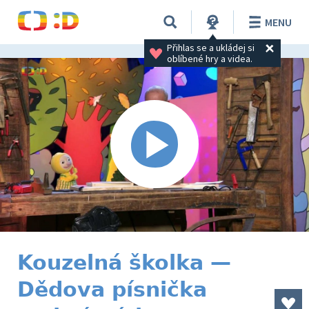
MENU
Přihlas se a ukládej si 
oblíbené hry a videa.
Kouzelná školka —
Dědova písnička