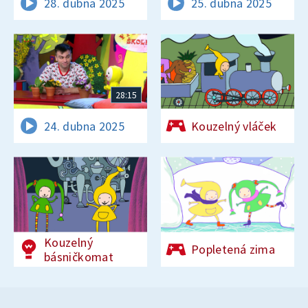
28. dubna 2025
25. dubna 2025
28:15
24. dubna 2025
Kouzelný vláček
Kouzelný
Popletená zima
básničkomat