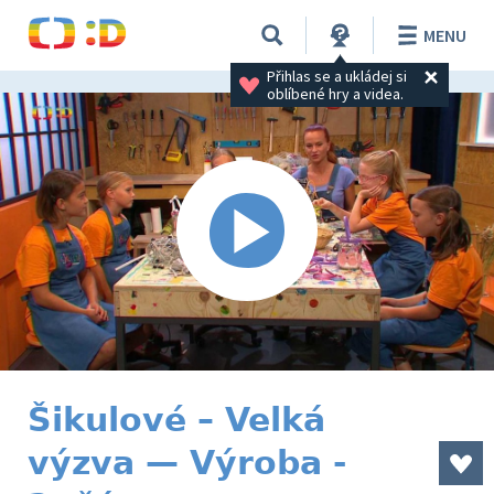
MENU
Přihlas se a ukládej si 
oblíbené hry a videa.
Šikulové – Velká
výzva — Výroba -