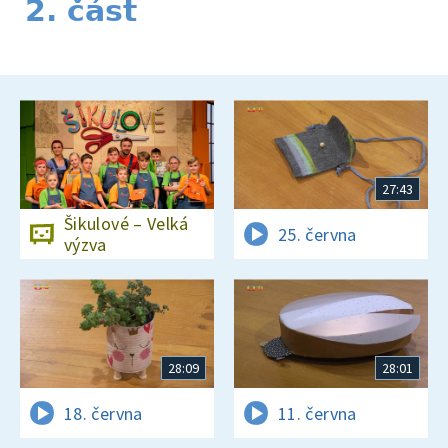
2. část
27:43
Šikulové – Velká
25. června
výzva
28:09
28:01
18. června
11. června