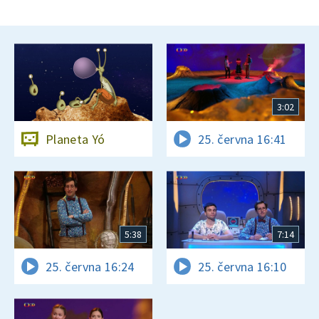
3:02
Planeta Yó
25. června 16:41
5:38
7:14
25. června 16:24
25. června 16:10