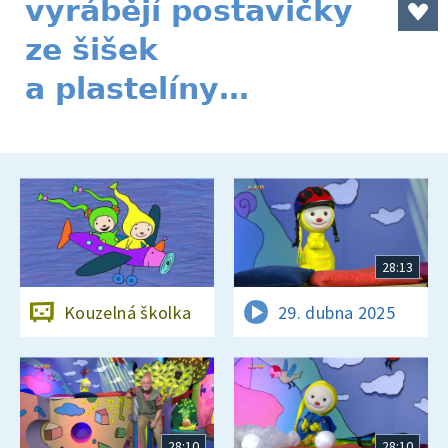
vyrábějí postavičky
ze šišek
a plastelíny…
28:13
Kouzelná školka
29. dubna 2025
28:10
28:10