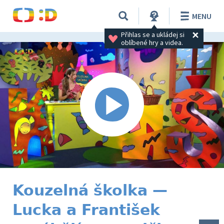
MENU
Přihlas se a ukládej si 
oblíbené hry a videa.
Kouzelná školka —
Lucka a František