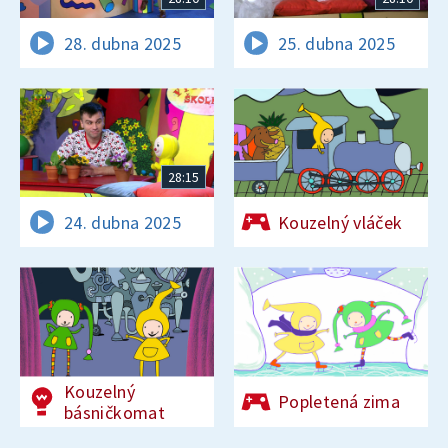
28. dubna 2025
25. dubna 2025
28:15
24. dubna 2025
Kouzelný vláček
Kouzelný
Popletená zima
básničkomat