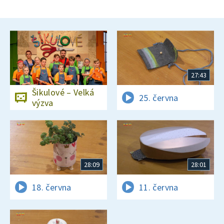
27:43
Šikulové – Velká
25. června
výzva
28:09
28:01
18. června
11. června