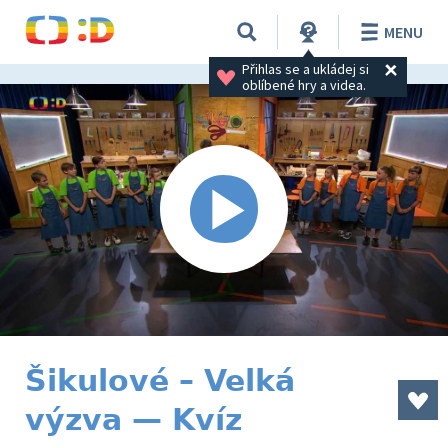
MENU
Přihlas se a ukládej si 
oblíbené hry a videa.
Šikulové – Velká
výzva — Kvíz