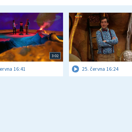
3:02
června 16:41
25. června 16:24