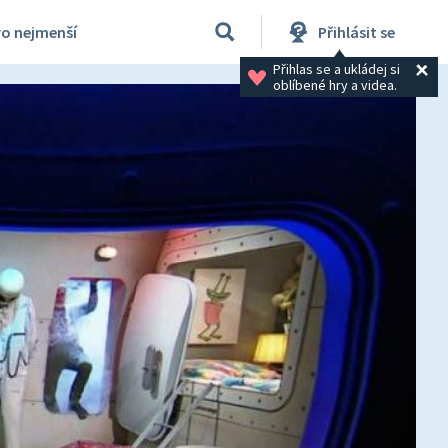
ro nejmenší
Přihlásit se
Přihlas se a ukládej si 
oblíbené hry a videa.