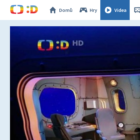
Domů
Hry
Videa