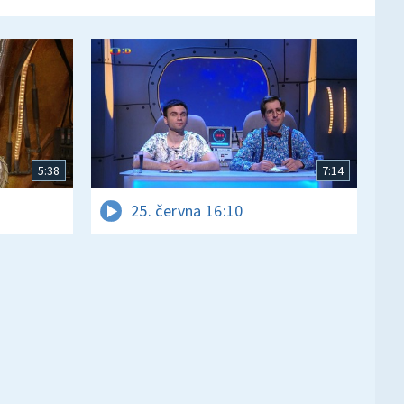
5:38
7:14
25. června 16:10