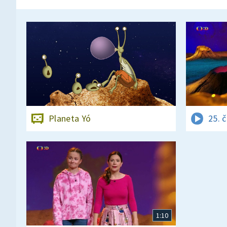
Planeta Yó
25. 
1:10