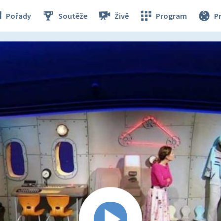
Pořady
Soutěže
Živě
Program
P