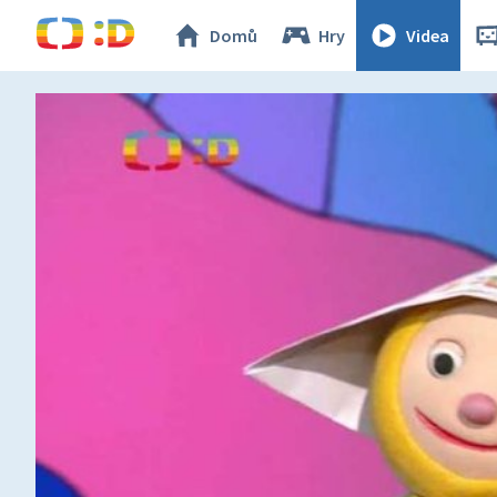
Domů
Hry
Videa