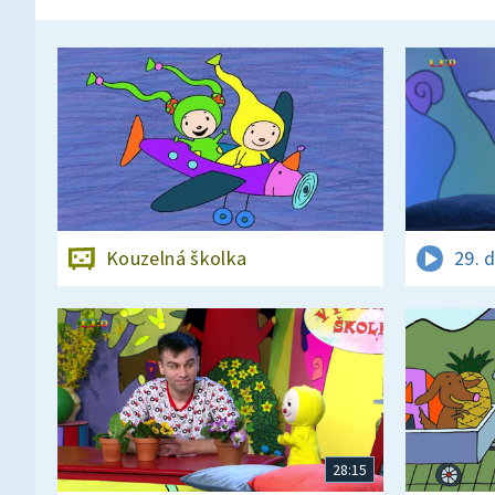
Kouzelná školka
29. 
28:15