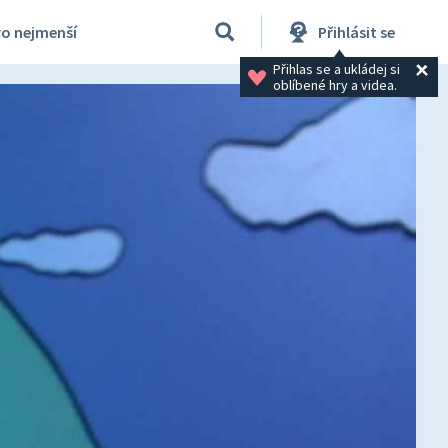
ro nejmenší
Přihlásit se
Přihlas se a ukládej si 
oblíbené hry a videa.