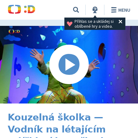
MENU
Přihlas se a ukládej si 
oblíbené hry a videa.
Kouzelná školka —
Vodník na létajícím