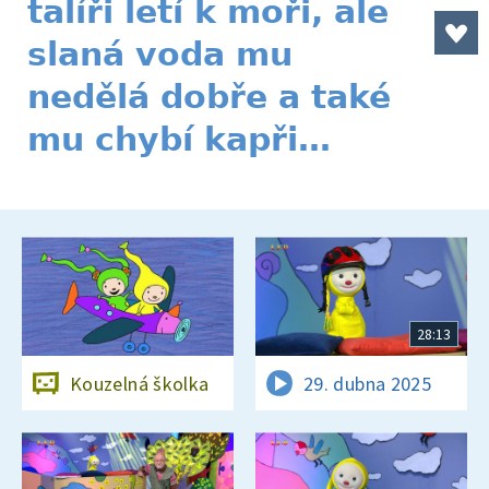
talíři letí k moři, ale
slaná voda mu
nedělá dobře a také
mu chybí kapři…
28:13
Kouzelná školka
29. dubna 2025