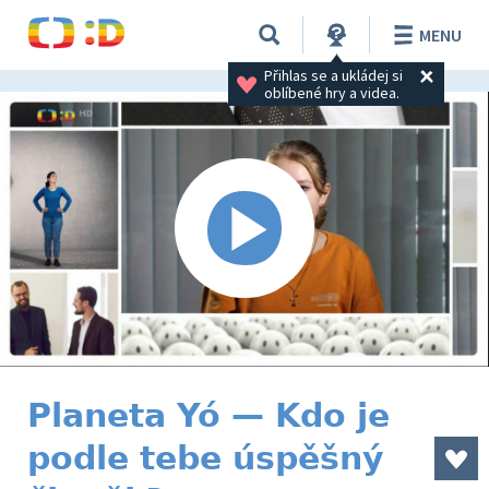
MENU
Přihlas se a ukládej si 
oblíbené hry a videa.
Planeta Yó — Kdo je
podle tebe úspěšný