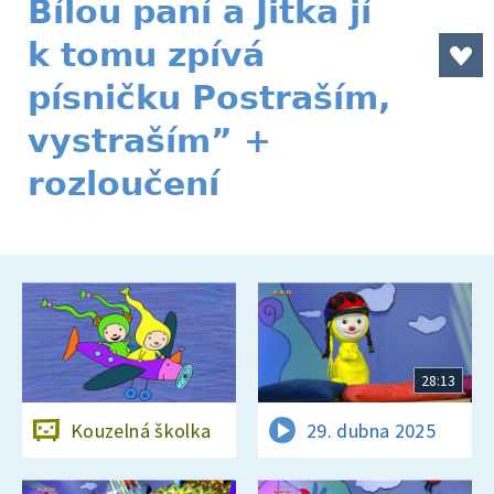
Bílou paní a Jitka jí
k tomu zpívá
písničku Postraším,
vystraším” +
rozloučení
28:13
Kouzelná školka
29. dubna 2025