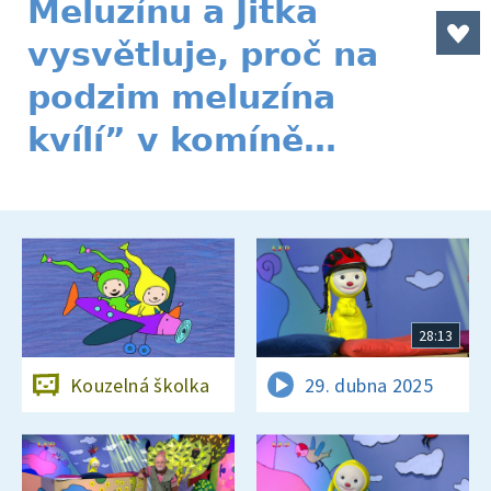
Meluzínu a Jitka
vysvětluje, proč na
podzim meluzína
kvílí” v komíně…
28:13
Kouzelná školka
29. dubna 2025