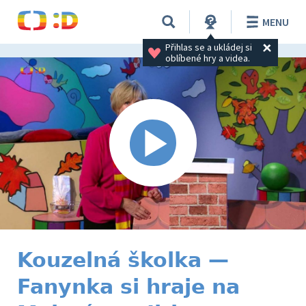
MENU
Přihlas se a ukládej si 
oblíbené hry a videa.
Kouzelná školka —
Fanynka si hraje na