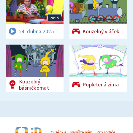
28:15
24. dubna 2025
Kouzelný vláček
Kouzelný
Popletená zima
básničkomat
O Déčku
Napište nám
Pro rodiče