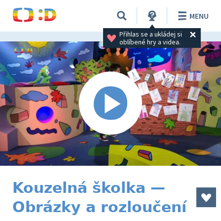
MENU
Přihlas se a ukládej si 
oblíbené hry a videa.
Kouzelná školka —
Obrázky a rozloučení