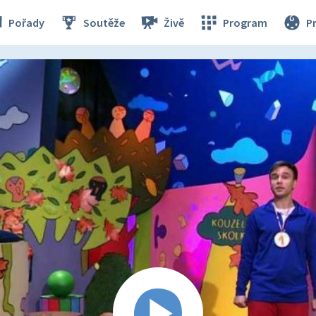
Pořady
Soutěže
Živě
Program
P