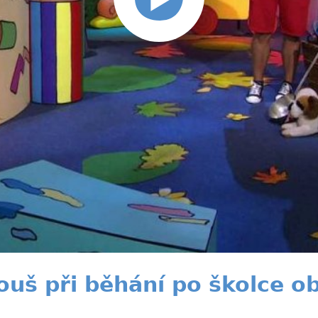
uš při běhání po školce ob