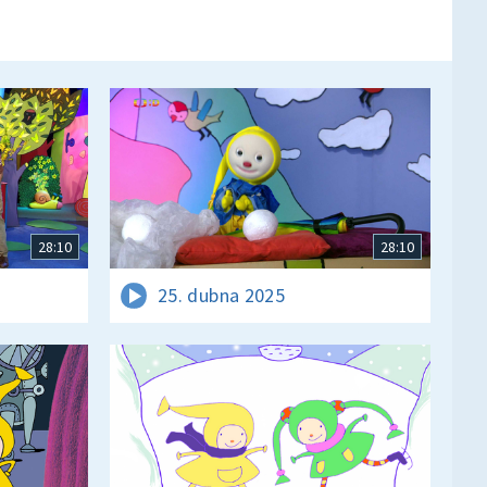
28:10
28:10
25. dubna 2025