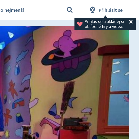
ro nejmenší
Přihlásit se
Přihlas se a ukládej si 
oblíbené hry a videa.