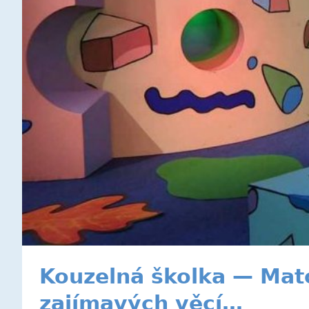
Kouzelná školka — Mato
zajímavých věcí…