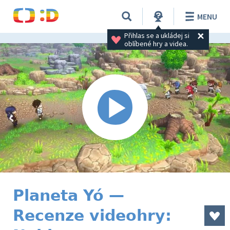
MENU
Přihlas se a ukládej si 
oblíbené hry a videa.
Planeta Yó —
Recenze videohry: