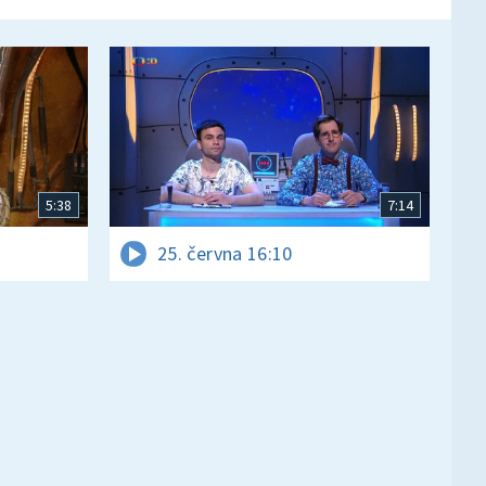
5:38
7:14
25. června 16:10