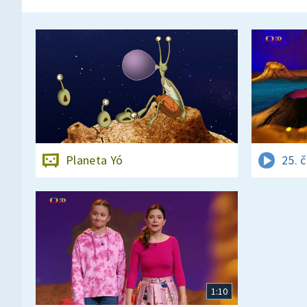
Planeta Yó
25. 
1:10