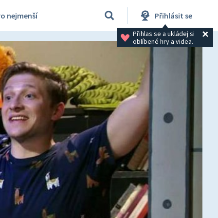
ro nejmenší
Přihlásit se
Přihlas se a ukládej si 
oblíbené hry a videa.