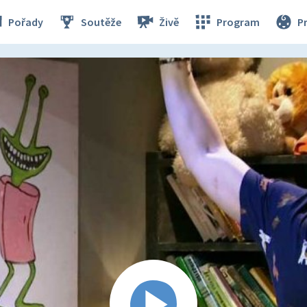
Pořady
Soutěže
Živě
Program
P