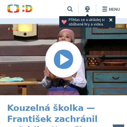
MENU
Přihlas se a ukládej si 
oblíbené hry a videa.
Kouzelná školka —
František zachránil