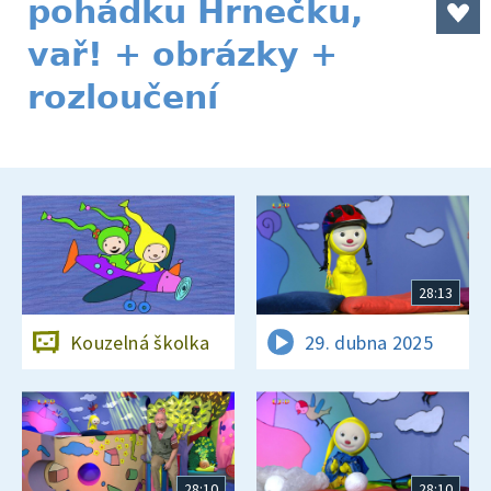
pohádku Hrnečku,
vař! + obrázky +
rozloučení
28:13
Kouzelná školka
29. dubna 2025
28:10
28:10