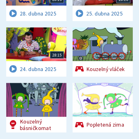
28. dubna 2025
25. dubna 2025
28:15
24. dubna 2025
Kouzelný vláček
Kouzelný
Popletená zima
básničkomat