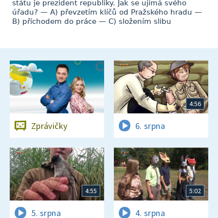
státu je prezident republiky. Jak se ujímá svého
úřadu? — A) převzetím klíčů od Pražského hradu —
B) příchodem do práce — C) složením slibu
4:56
Zprávičky
6. srpna
4:55
5:02
5. srpna
4. srpna