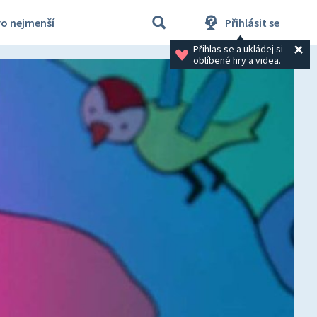
ro nejmenší
Přihlásit se
Přihlas se a ukládej si 
oblíbené hry a videa.