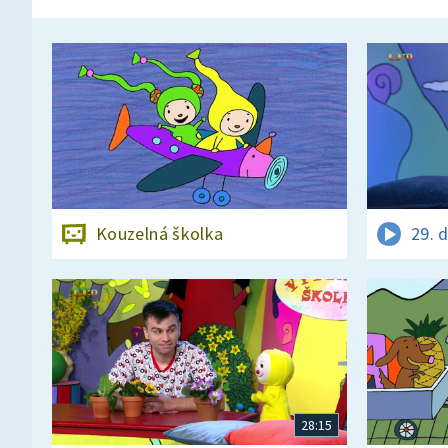
Kouzelná školka
29. 
28:15