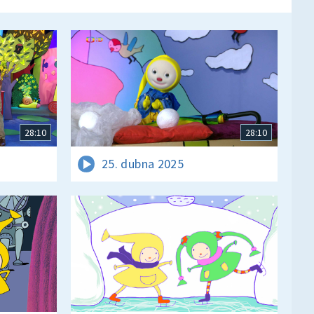
28:10
28:10
25. dubna 2025