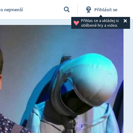
ro nejmenší
Přihlásit se
Přihlas se a ukládej si 
oblíbené hry a videa.