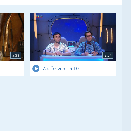
5:38
7:14
25. června 16:10