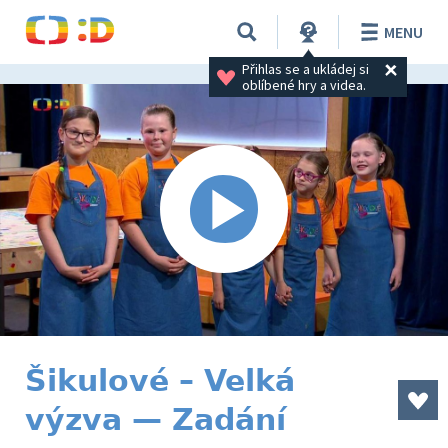
MENU
Přihlas se a ukládej si 
oblíbené hry a videa.
Šikulové – Velká
výzva — Zadání