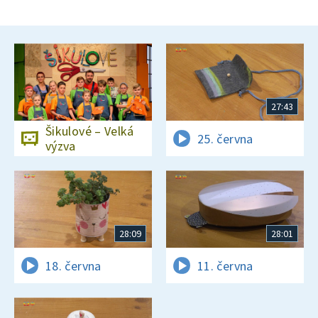
27:43
Šikulové – Velká
25. června
výzva
28:09
28:01
18. června
11. června