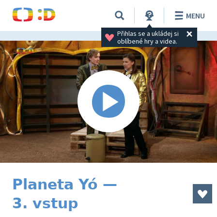
MENU
Přihlas se a ukládej si 
oblíbené hry a videa.
Planeta Yó —
3. vstup