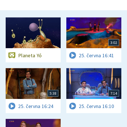
3:02
Planeta Yó
25. června 16:41
5:38
7:14
25. června 16:24
25. června 16:10