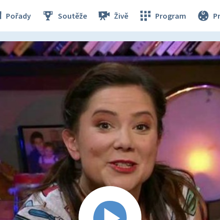
Pořady
Soutěže
Živě
Program
P