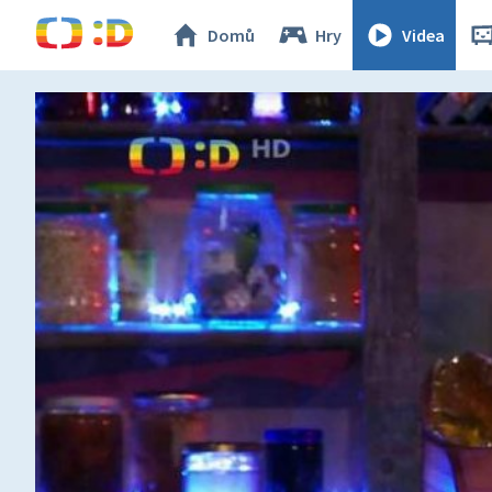
Domů
Hry
Videa