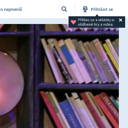
ro nejmenší
Přihlásit se
Přihlas se a ukládej si 
oblíbené hry a videa.