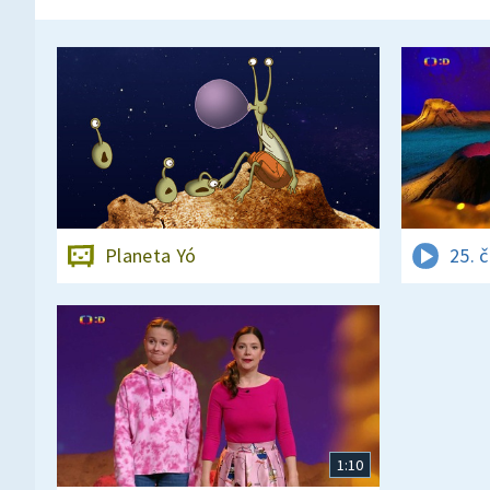
Planeta Yó
25. 
1:10