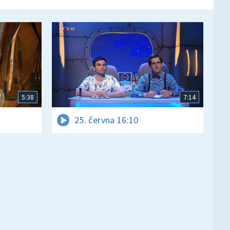
5:38
7:14
25. června 16:10