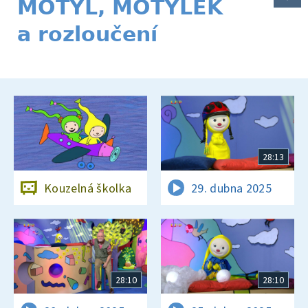
MOTÝL, MOTÝLEK
a rozloučení
28:13
Kouzelná školka
29. dubna 2025
28:10
28:10