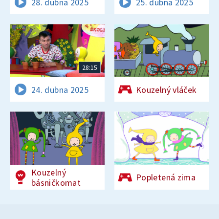
28. dubna 2025
25. dubna 2025
28:15
24. dubna 2025
Kouzelný vláček
Kouzelný
Popletená zima
básničkomat