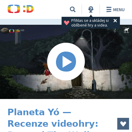
MENU
Přihlas se a ukládej si 
oblíbené hry a videa.
Planeta Yó —
Recenze videohry: