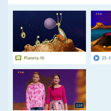
Planeta Yó
25. 
1:10