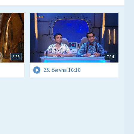
5:38
7:14
25. června 16:10