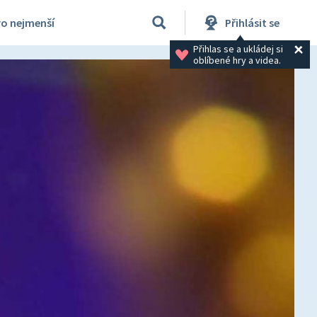
ro nejmenší
Přihlásit se
Přihlas se a ukládej si 
oblíbené hry a videa.