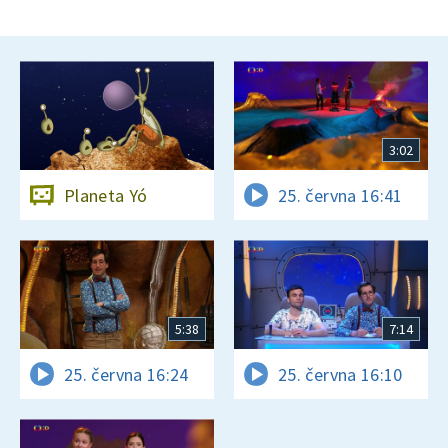
3:02
Planeta Yó
25. června 16:41
5:38
7:14
25. června 16:24
25. června 16:10