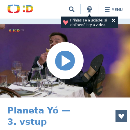
MENU
Přihlas se a ukládej si 
oblíbené hry a videa.
Planeta Yó —
3. vstup