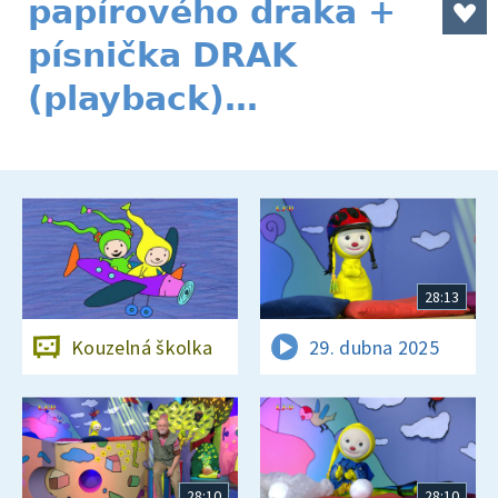
papírového draka +
písnička DRAK
(playback)…
28:13
Kouzelná školka
29. dubna 2025
28:10
28:10