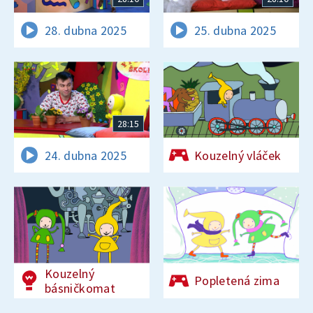
28. dubna 2025
25. dubna 2025
28:15
24. dubna 2025
Kouzelný vláček
Kouzelný
Popletená zima
básničkomat