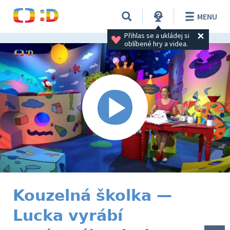
MENU
Přihlas se a ukládej si 
oblíbené hry a videa.
Kouzelná školka —
Lucka vyrábí