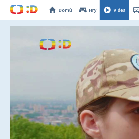
Domů
Hry
Videa