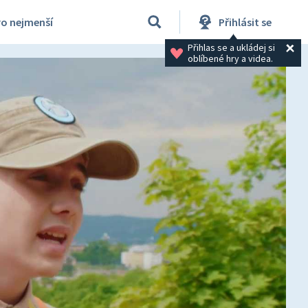
ro nejmenší
Přihlásit se
Přihlas se a ukládej si 
oblíbené hry a videa.