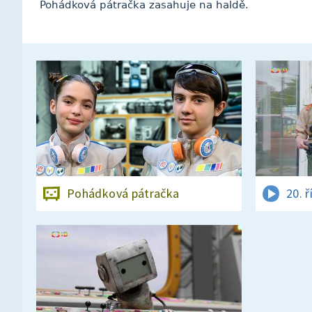
Pohádková pátračka zasahuje na haldě.
Pohádková pátračka
20. ř