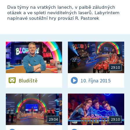
Dva týmy na vratkých lanech, v palbě záludných
otázek a ve spleti neviditelných laserů. Labyrintem
napínavé soutěžní hry provází R. Pastorek
29:10
Bludiště
10. října 2015
29:04
29:10