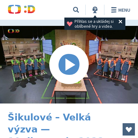
MENU
Přihlas se a ukládej si 
oblíbené hry a videa.
Šikulové – Velká
výzva —