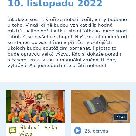
10. listopadu 2022
Šikulové jsou ti, kteří se nebojí tvořit, a my budeme
u toho. V naší dílně budou vznikat díla hodná
mistrů. Je libo obří loutku, stolní fotbálek nebo snad
robota? Jsme všeho schopni. Naši známí moderátoři
se stanou poradci týmů a při těch složitějších
úkolech budou soutěžícím pomáhat. I přesto to
bude opravdu velká výzva. Kdo si dokáže poradit
s časem, kreativitou a manuální zručností lépe,
vyhrává! Ale jednoduché to určitě nebude!
27:43
Šikulové – Velká
25. června
výzva