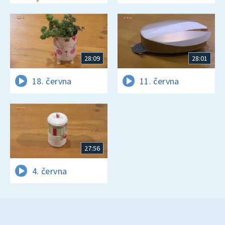
28:09
28:01
18. června
11. června
27:56
4. června