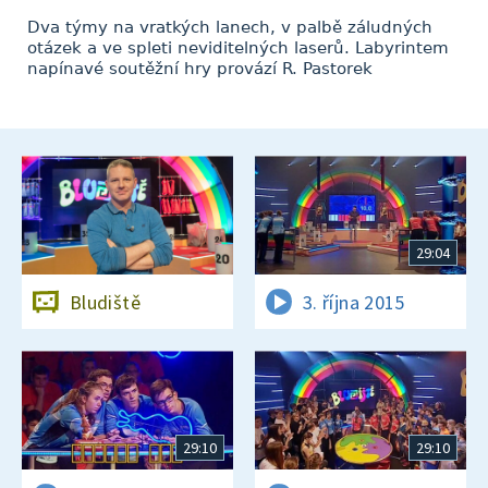
Dva týmy na vratkých lanech, v palbě záludných
otázek a ve spleti neviditelných laserů. Labyrintem
napínavé soutěžní hry provází R. Pastorek
29:04
Bludiště
3. října 2015
29:10
29:10