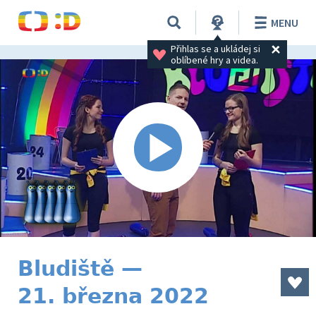
MENU
Přihlas se a ukládej si 
oblíbené hry a videa.
Bludiště —
21. března 2022