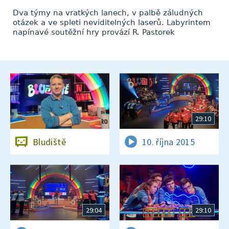
Dva týmy na vratkých lanech, v palbě záludných
otázek a ve spleti neviditelných laserů. Labyrintem
napínavé soutěžní hry provází R. Pastorek
29:10
Bludiště
10. října 2015
29:04
29:10