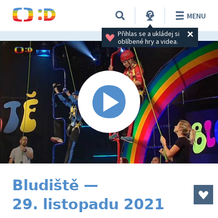
MENU
Přihlas se a ukládej si 
oblíbené hry a videa.
Bludiště —
29. listopadu 2021