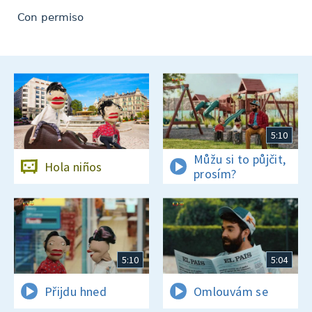
Con permiso
5:10
Můžu si to půjčit,
Hola niños
prosím?
5:10
5:04
Přijdu hned
Omlouvám se