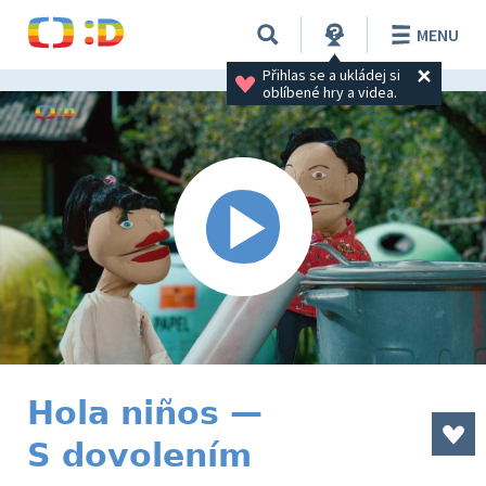
MENU
Přihlas se a ukládej si 
oblíbené hry a videa.
Hola niños —
S dovolením