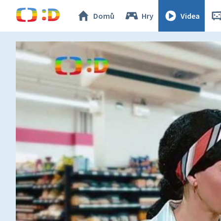
Domů
Hry
Videa