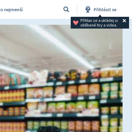
ro nejmenší
Přihlásit se
Přihlas se a ukládej si 
oblíbené hry a videa.