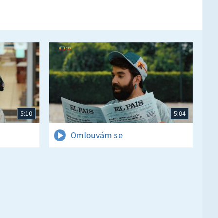
5:10
5:04
Omlouvám se